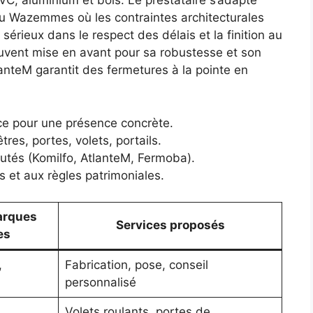
PVC, aluminium et bois. Le prestataire s’adapte
 ou Wazemmes où les contraintes architecturales
sérieux dans le respect des délais et la finition au
ouvent mise en avant pour sa robustesse et son
lanteM garantit des fermetures à la pointe en
e pour une présence concrète.
es, portes, volets, portails.
putés (Komilfo, AtlanteM, Fermoba).
 et aux règles patrimoniales.
arques
Services proposés
es
,
Fabrication, pose, conseil
personnalisé
Volets roulants, portes de