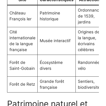
Ordonnance
Château
Patrimoine
de 1539,
François Ier
historique
jardins
Cité
Origines de
internationale
la langue,
Musée interactif
de la langue
écrivains
française
célèbres
Forêt de
Écosystème
Randonnées,
Saint-Gobain
divers
vélo
Grande forêt
Sentiers,
Forêt de Retz
française
biodiversité
Patrimoine naturel et