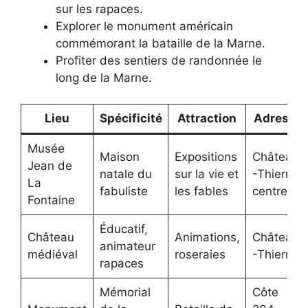
sur les rapaces.
Explorer le monument américain
commémorant la bataille de la Marne.
Profiter des sentiers de randonnée le
long de la Marne.
Lieu
Spécificité
Attraction
Adresse
Musée
Maison
Expositions
Château
Jean de
natale du
sur la vie et
-Thierry
La
fabuliste
les fables
centre
Fontaine
Éducatif,
Château
Animations,
Château
animateur
médiéval
roseraies
-Thierry
rapaces
Mémorial
Côte