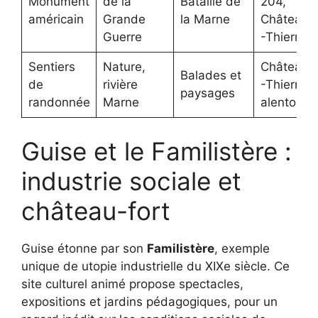
Monument
de la
Bataille de
204,
américain
Grande
la Marne
Château
Guerre
-Thierry
Sentiers
Nature,
Château
Balades et
de
rivière
-Thierry
paysages
randonnée
Marne
alentours
Guise et le Familistère :
industrie sociale et
château-fort
Guise étonne par son
Familistère
, exemple
unique de utopie industrielle du XIXe siècle. Ce
site culturel animé propose spectacles,
expositions et jardins pédagogiques, pour un