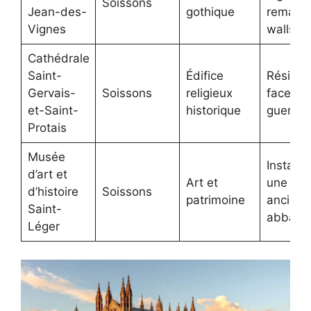
Soissons
Jean-des-
gothique
remaini
Vignes
walls
Cathédrale
Saint-
Édifice
Résilie
Gervais-
Soissons
religieux
face à l
et-Saint-
historique
guerre
Protais
Musée
Installé
d’art et
Art et
une
d’histoire
Soissons
patrimoine
ancienn
Saint-
abbaye
Léger