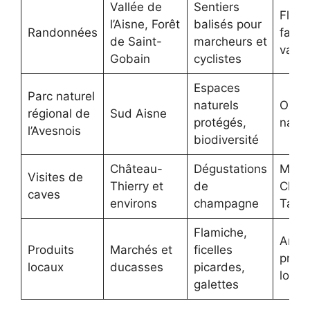
Vallée de
Sentiers
Flore
l’Aisne, Forêt
balisés pour
Randonnées
faun
de Saint-
marcheurs et
varié
Gobain
cyclistes
Espaces
Parc naturel
naturels
Obse
régional de
Sud Aisne
protégés,
natur
l’Avesnois
biodiversité
Château-
Dégustations
Mais
Visites de
Thierry et
de
Cham
caves
environs
champagne
Tarla
Flamiche,
Artis
Produits
Marchés et
ficelles
produ
locaux
ducasses
picardes,
locau
galettes