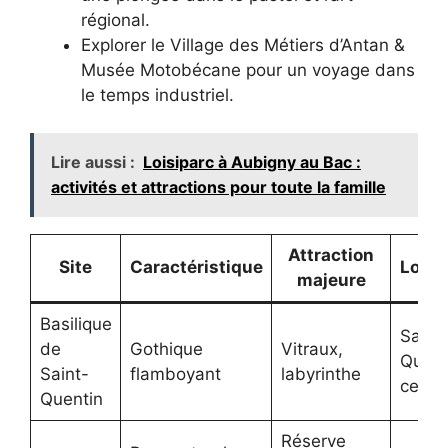
régional.
Explorer le Village des Métiers d’Antan &
Musée Motobécane pour un voyage dans
le temps industriel.
Lire aussi :
Loisiparc à Aubigny au Bac :
activités et attractions pour toute la famille
Attraction
Site
Caractéristique
Local
majeure
Basilique
Saint
de
Gothique
Vitraux,
Quent
Saint-
flamboyant
labyrinthe
centr
Quentin
Réserve