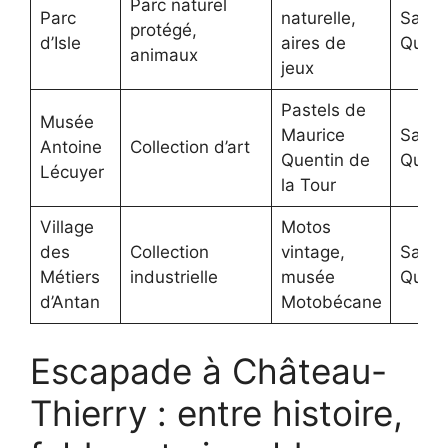
Parc naturel
Parc
naturelle,
Saint
protégé,
d’Isle
aires de
Quent
animaux
jeux
Pastels de
Musée
Maurice
Saint
Antoine
Collection d’art
Quentin de
Quent
Lécuyer
la Tour
Village
Motos
des
Collection
vintage,
Saint
Métiers
industrielle
musée
Quent
d’Antan
Motobécane
Escapade à Château-
Thierry : entre histoire,