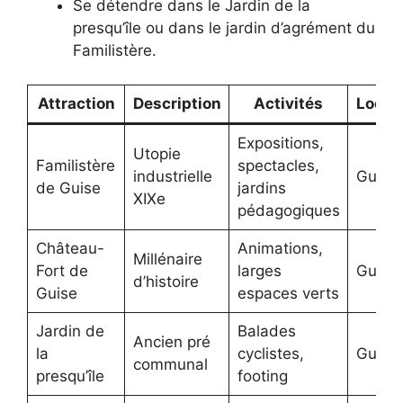
Se détendre dans le Jardin de la
presqu’île ou dans le jardin d’agrément du
Familistère.
Attraction
Description
Activités
Locali
Expositions,
Utopie
Familistère
spectacles,
industrielle
Guise
de Guise
jardins
XIXe
pédagogiques
Château-
Animations,
Millénaire
Fort de
larges
Guise
d’histoire
Guise
espaces verts
Jardin de
Balades
Ancien pré
la
cyclistes,
Guise
communal
presqu’île
footing