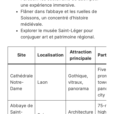
une expérience immersive.
Flâner dans l’abbaye et les ruelles de
Soissons, un concentré d’histoire
médiévale.
Explorer le musée Saint-Léger pour
conjuguer art et patrimoine régional.
Attraction
Site
Localisation
Particu
principale
Five
Cathédrale
Gothique,
promine
Notre-
Laon
vitraux,
towers,
Dame
panorama
panora
city vie
Abbaye de
75-met
Saint-
Architecture
high